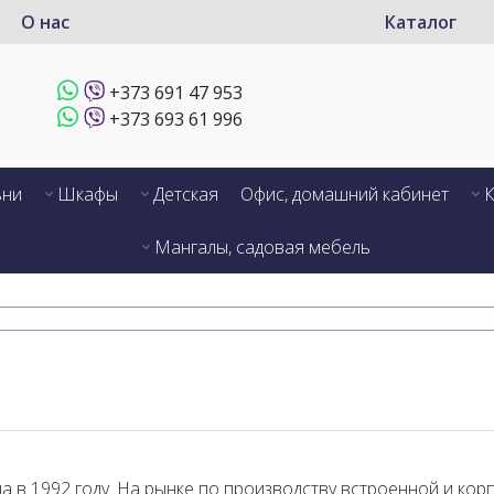
О нас
Каталог
+373 691 47 953
+373 693 61 996
ьни
Шкафы
Детская
Офис, домашний кабинет
К
Мангалы, садовая мебель
а в 1992 году. На рынке по производству встроенной и кор