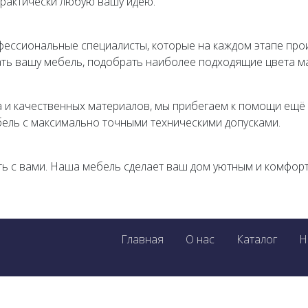
практически любую вашу идею.
фессиональные специалисты, которые на каждом этапе прои
ать вашу мебель, подобрать наиболее подходящие цвета м
а и качественных материалов, мы прибегаем к помощи ещё
ель с максимально точными техническими допусками.
ь с вами. Наша мебель сделает ваш дом уютным и комфор
Главная
О нас
Каталог
Н