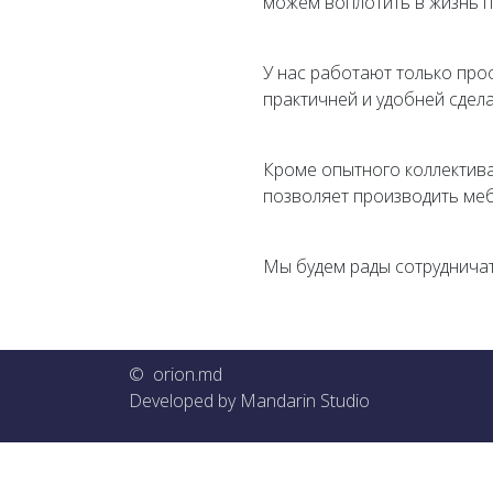
можем воплотить в жизнь 
У нас работают только про
практичней и удобней сдел
Кроме опытного коллектив
позволяет производить меб
Мы будем рады сотрудничат
© orion.md
Developed by
Mandarin Studio